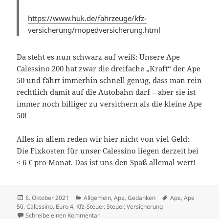
https://www.huk.de/fahrzeuge/kfz-
versicherung/mopedversicherung.html
Da steht es nun schwarz auf weiß: Unsere Ape
Calessino 200 hat zwar die dreifache „Kraft“ der Ape
50 und fährt immerhin schnell genug, dass man rein
rechtlich damit auf die Autobahn darf – aber sie ist
immer noch billiger zu versichern als die kleine Ape
50!
Alles in allem reden wir hier nicht von viel Geld:
Die Fixkosten für unser Calessino liegen derzeit bei
< 6 € pro Monat. Das ist uns den Spaß allemal wert!
Veröffentlicht
Kategorien
Schlagwörter
6. Oktober 2021
Allgemein
,
Ape
,
Gedanken
Ape
,
Ape
am
50
,
Calessino
,
Euro 4
,
Kfz-Steuer
,
Steuer
,
Versicherung
zu Steuerungeheuer
Schreibe einen Kommentar