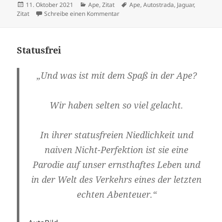
Veröffentlicht
Kategorien
Schlagwörter
11. Oktober 2021
Ape
,
Zitat
Ape
,
Autostrada
,
Jaguar
,
am
zu Verkehrt im Kopf
Zitat
Schreibe einen Kommentar
Statusfrei
„Und was ist mit dem Spaß in der Ape?
Wir haben selten so viel gelacht.
In ihrer statusfreien Niedlichkeit und
naiven Nicht-Perfektion ist sie eine
Parodie auf unser ernsthaftes Leben und
in der Welt des Verkehrs eines der letzten
echten Abenteuer.“