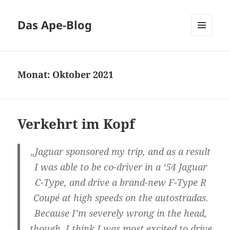
Das Ape-Blog
MENÜ
UND
WIDGETS
Monat:
Oktober 2021
Verkehrt im Kopf
„Jaguar sponsored my trip, and as a result
I was able to be co-driver in a ‘54 Jaguar
C-Type, and drive a brand-new F-Type R
Coupé at high speeds on the autostradas.
Because I’m severely wrong in the head,
though, I think I was most excited to drive