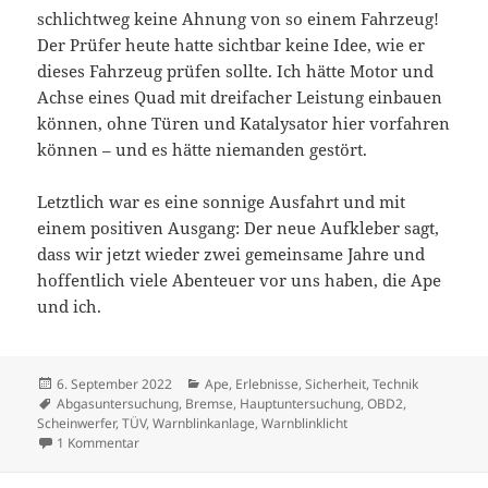
schlichtweg keine Ahnung von so einem Fahrzeug!
Der Prüfer heute hatte sichtbar keine Idee, wie er
dieses Fahrzeug prüfen sollte. Ich hätte Motor und
Achse eines Quad mit dreifacher Leistung einbauen
können, ohne Türen und Katalysator hier vorfahren
können – und es hätte niemanden gestört.
Letztlich war es eine sonnige Ausfahrt und mit
einem positiven Ausgang: Der neue Aufkleber sagt,
dass wir jetzt wieder zwei gemeinsame Jahre und
hoffentlich viele Abenteuer vor uns haben, die Ape
und ich.
Veröffentlicht
Kategorien
6. September 2022
Ape
,
Erlebnisse
,
Sicherheit
,
Technik
am
Schlagwörter
Abgasuntersuchung
,
Bremse
,
Hauptuntersuchung
,
OBD2
,
Scheinwerfer
,
TÜV
,
Warnblinkanlage
,
Warnblinklicht
zu Töff!
1 Kommentar