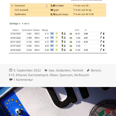
Veröffentlicht
Kategorien
Schlagwörter
9. September 2022
Ape
,
Gedanken
,
Technik
Benzin
,
am
E10
,
Ethanol
,
Karnickelsprit
,
Oktan
,
Sparsam
,
Verbrauch
zu Billiger fahren mit Karnickelsprit
1 Kommentar