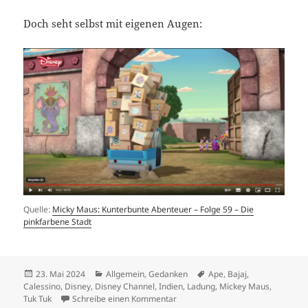
Doch seht selbst mit eigenen Augen:
Quelle:
Micky Maus: Kunterbunte Abenteuer – Folge 59 – Die
pinkfarbene Stadt
Veröffentlicht
Kategorien
Schlagwörter
23. Mai 2024
Allgemein
,
Gedanken
Ape
,
Bajaj
,
am
Calessino
,
Disney
,
Disney Channel
,
Indien
,
Ladung
,
Mickey Maus
,
zu Mickey Maus hat eine Ape Faro
Tuk Tuk
Schreibe einen Kommentar