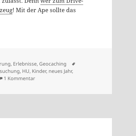
m zulässt. Denn
wer zum Drive-
rzeug
! Mit der Ape sollte das
Schlagwörter
erung
,
Erlebnisse
,
Geocaching
rsuchung
,
HU
,
Kinder
,
neues Jahr
,
zu Vor-Ape-Sätze
1 Kommentar