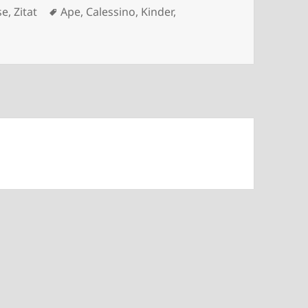
Schlagwörter
se
,
Zitat
Ape
,
Calessino
,
Kinder
,
este