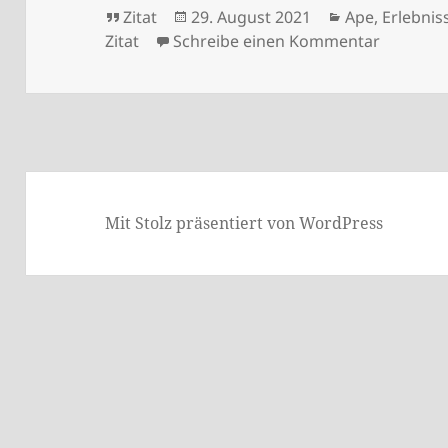
Format
Veröffentlicht
Kategorien
Zitat
29. August 2021
Ape
,
Erlebnis
am
zu Das B
Zitat
Schreibe einen Kommentar
Mit Stolz präsentiert von WordPress