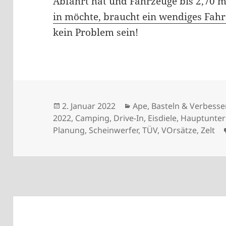
Abfahrt hat und Fahrzeuge bis 2,70 
in möchte, braucht ein wendiges Fah
kein Problem sein!
Veröffentlicht
Kategorien
2. Januar 2022
Ape
,
Basteln & Verbess
am
2022
,
Camping
,
Drive-In
,
Eisdiele
,
Hauptunte
Planung
,
Scheinwerfer
,
TÜV
,
VOrsätze
,
Zelt