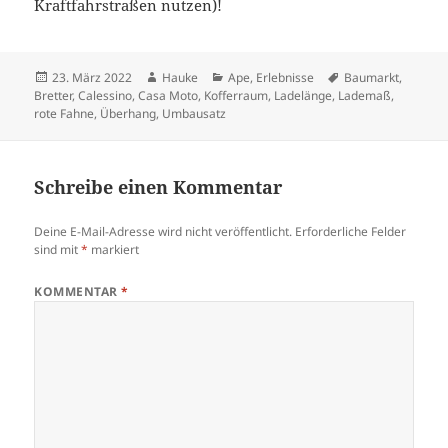
Kraftfahrstraßen nutzen)!
Veröffentlicht
Autor
Kategorien
Schlagwörter
23. März 2022
Hauke
Ape
,
Erlebnisse
Baumarkt
,
am
Bretter
,
Calessino
,
Casa Moto
,
Kofferraum
,
Ladelänge
,
Lademaß
,
rote Fahne
,
Überhang
,
Umbausatz
Schreibe einen Kommentar
Deine E-Mail-Adresse wird nicht veröffentlicht.
Erforderliche Felder
sind mit
*
markiert
KOMMENTAR
*