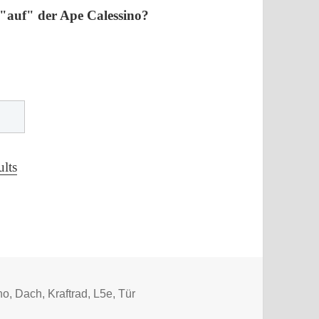
 "auf" der Ape Calessino?
lts
örter
no
,
Dach
,
Kraftrad
,
L5e
,
Tür
 auf der Ape?