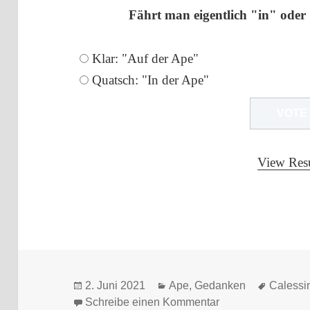
Fährt man eigentlich "in" oder
Klar: "Auf der Ape"
Quatsch: "In der Ape"
View Resu
Veröffentlicht
Kategorien
Schlagw
2. Juni 2021
Ape
,
Gedanken
Calessi
am
zu In der Ape oder
Schreibe einen Kommentar