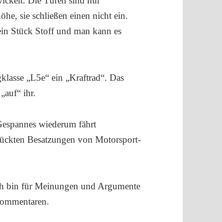
ickelt. Die Türen sind nur
he, sie schließen einen nicht ein.
 ein Stück Stoff und man kann es
gklasse „L5e“ ein „Kraftrad“. Das
„auf“ ihr.
Gespannes wiederum fährt
rückten Besatzungen von Motorsport-
Ich bin für Meinungen und Argumente
 Kommentaren.