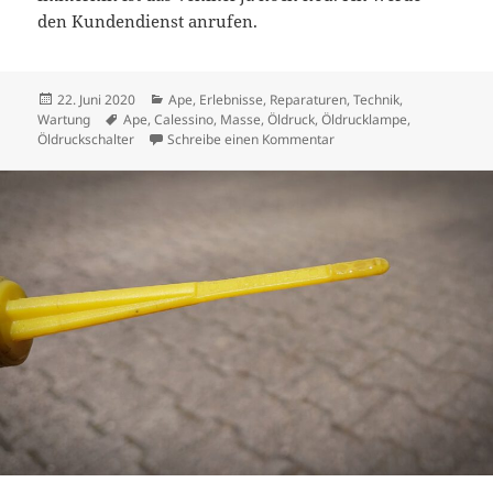
den Kundendienst anrufen.
Veröffentlicht
Kategorien
22. Juni 2020
Ape
,
Erlebnisse
,
Reparaturen
,
Technik
,
am
Schlagwörter
Wartung
Ape
,
Calessino
,
Masse
,
Öldruck
,
Öldrucklampe
,
zu Öldruckschalter ist es 
Öldruckschalter
Schreibe einen Kommentar