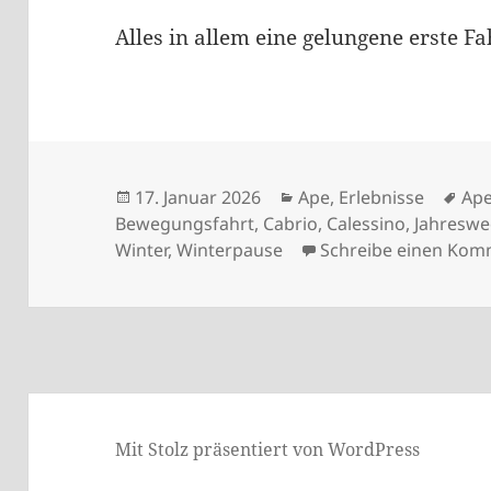
Alles in allem eine gelungene erste F
Veröffentlicht
Kategorien
Sch
17. Januar 2026
Ape
,
Erlebnisse
Ap
am
Bewegungsfahrt
,
Cabrio
,
Calessino
,
Jahreswe
Winter
,
Winterpause
Schreibe einen Kom
Mit Stolz präsentiert von WordPress