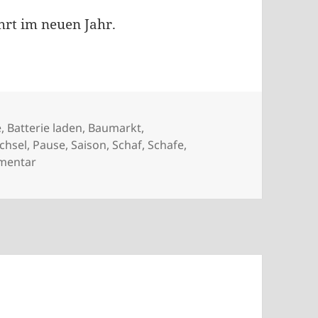
ahrt im neuen Jahr.
lagwörter
e
,
Batterie laden
,
Baumarkt
,
chsel
,
Pause
,
Saison
,
Schaf
,
Schafe
,
zu Inizio Stagione
mentar