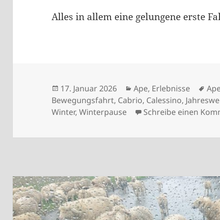
Alles in allem eine gelungene erste F
Veröffentlicht
Kategorien
Sch
17. Januar 2026
Ape
,
Erlebnisse
Ap
am
Bewegungsfahrt
,
Cabrio
,
Calessino
,
Jahreswe
Winter
,
Winterpause
Schreibe einen Kom