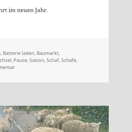
ahrt im neuen Jahr.
lagwörter
e
,
Batterie laden
,
Baumarkt
,
chsel
,
Pause
,
Saison
,
Schaf
,
Schafe
,
zu Inizio Stagione
mentar