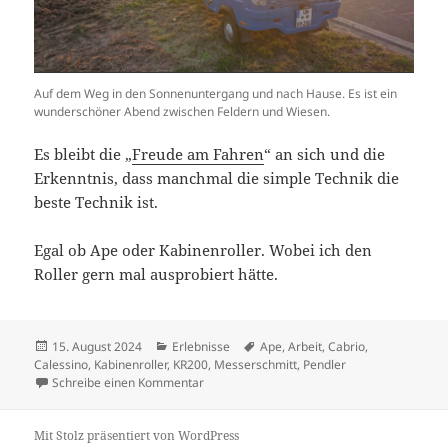
Auf dem Weg in den Sonnenuntergang und nach Hause. Es ist ein
wunderschöner Abend zwischen Feldern und Wiesen.
Es bleibt die „
Freude am Fahren
“ an sich und die
Erkenntnis, dass manchmal die simple Technik die
beste Technik ist.
Egal ob Ape oder Kabinenroller. Wobei ich den
Roller gern mal ausprobiert hätte.
Veröffentlicht
Kategorien
Schlagwörter
15. August 2024
Erlebnisse
Ape
,
Arbeit
,
Cabrio
,
am
Calessino
,
Kabinenroller
,
KR200
,
Messerschmitt
,
Pendler
zu Arbeitsbienchen
Schreibe einen Kommentar
Mit Stolz präsentiert von WordPress