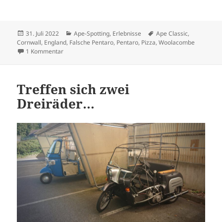
Veröffentlicht
Kategorien
Schlagwörter
31. Juli 2022
Ape-Spotting
,
Erlebnisse
Ape Classic
,
am
Cornwall
,
England
,
Falsche Pentaro
,
Pentaro
,
Pizza
,
Woolacombe
zu Das falsche Land für falsche Pentaros
1 Kommentar
Treffen sich zwei
Dreiräder…