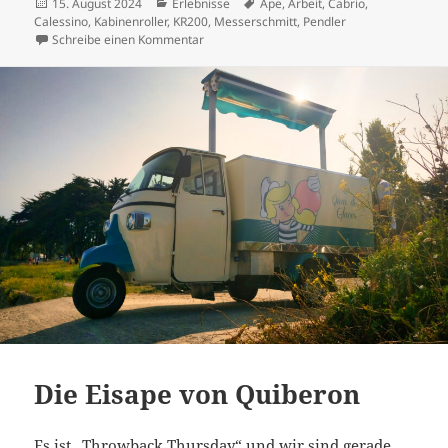
Veröffentlicht
Kategorien
Schlagwörter
15. August 2024
Erlebnisse
Ape
,
Arbeit
,
Cabrio
,
am
Calessino
,
Kabinenroller
,
KR200
,
Messerschmitt
,
Pendler
zu Arbeitsbienchen
Schreibe einen Kommentar
Die Eisape von Quiberon
Es ist „Throwback Thursday“ und wir sind gerade