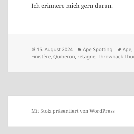
Ich erinnere mich gern daran.
Veröffentlicht
Kategorien
Schl
15. August 2024
Ape-Spotting
Ape
,
am
Finistère
,
Quiberon
,
retagne
,
Throwback Thu
Mit Stolz präsentiert von WordPress