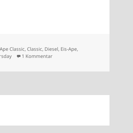
agwörter
Ape Classic
,
Classic
,
Diesel
,
Eis-Ape
,
zu Die Eisape von Quiberon
rsday
1 Kommentar