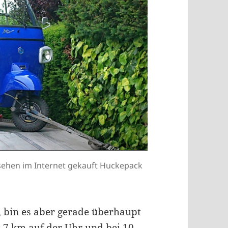
esehen im Internet gekauft Huckepack
in, bin es aber gerade überhaupt
t 7 km auf der Uhr und bei 10