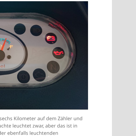
 sechs Kilometer auf dem Zähler und
chte leuchtet zwar, aber das ist in
der ebenfalls leuchtenden