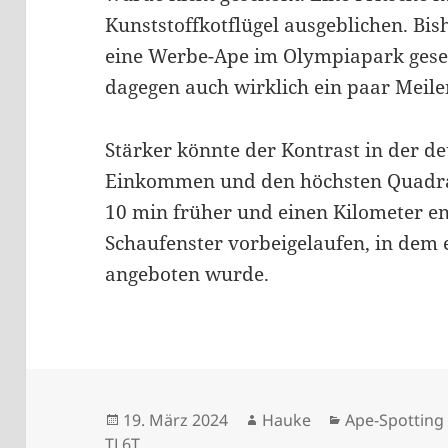
Kunststoffkotflügel ausgeblichen. Bis
eine Werbe-Ape im Olympiapark gese
dagegen auch wirklich ein paar Meile
Stärker könnte der Kontrast in der d
Einkommen und den höchsten Quadrat
10 min früher und einen Kilometer en
Schaufenster vorbeigelaufen, in dem 
angeboten wurde.
Veröffentlicht
Autor
Kategorien
19. März 2024
Hauke
Ape-Spotting
am
TL6T