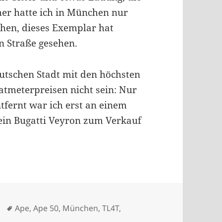
her hatte ich in München nur
hen, dieses Exemplar hat
n Straße gesehen.
eutschen Stadt mit den höchsten
meterpreisen nicht sein: Nur
tfernt war ich erst an einem
ein Bugatti Veyron zum Verkauf
Schlagwörter
Ape
,
Ape 50
,
München
,
TL4T
,