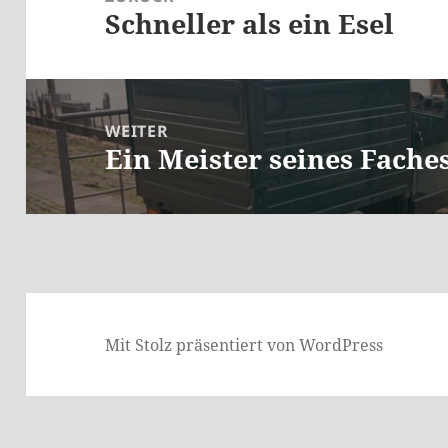
Schneller als ein Esel
Vorheriger
Beitrag:
WEITER
Ein Meister seines Fache
Nächster
Beitrag:
Mit Stolz präsentiert von WordPress