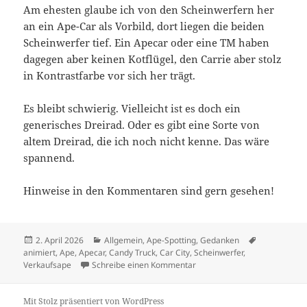
Am ehesten glaube ich von den Scheinwerfern her
an ein Ape-Car als Vorbild, dort liegen die beiden
Scheinwerfer tief. Ein Apecar oder eine TM haben
dagegen aber keinen Kotflügel, den Carrie aber stolz
in Kontrastfarbe vor sich her trägt.
Es bleibt schwierig. Vielleicht ist es doch ein
generisches Dreirad. Oder es gibt eine Sorte von
altem Dreirad, die ich noch nicht kenne. Das wäre
spannend.
Hinweise in den Kommentaren sind gern gesehen!
Veröffentlicht
Kategorien
Schlagwörte
2. April 2026
Allgemein
,
Ape-Spotting
,
Gedanken
am
animiert
,
Ape
,
Apecar
,
Candy Truck
,
Car City
,
Scheinwerfer
,
zu Car City hat eine Ape
Verkaufsape
Schreibe einen Kommentar
Mit Stolz präsentiert von WordPress