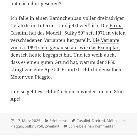
hatte ich dort gesehen?
Ich falle in einen Kaninchenbau voller dreirädriger
Gefährte im Internet. Und jetzt weiß ich: Die
Firma
Casalini
hat das Modell „Sulky 50“ seit 1971 in vielen
verschiedenen Varianten hergestellt.
Die Variante
von ca. 1994 sieht genau so aus wie das Exemplar,
dem ich heute begegnet bin
. Und ich weiß auch,
dass es einen guten Grund hat, warum der SP50
klingt wie eine Ape 50: Er nutzt schlicht denselben
Motor von Piaggio.
Und so geht es schließlich doch wieder um ein Stück
Ape!
Veröffentlicht
Kategorien
Schlagwörter
17. März 2025
Erlebnisse
Casalini
,
Dreirad
,
Möhnesee
,
am
zu Ein bißch
Piaggio
,
Sulky SP50
,
Zweitakt
Schreibe einen Kommentar