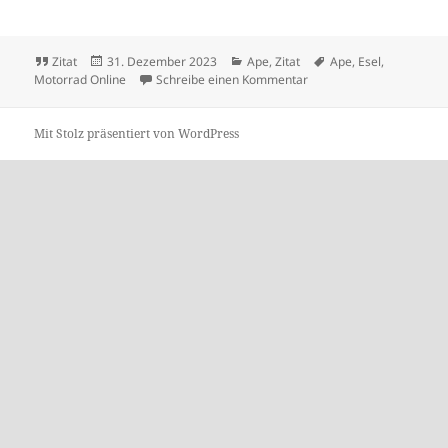
Format
Veröffentlicht
Kategorien
Schlagwörter
Zitat
31. Dezember 2023
Ape
,
Zitat
Ape
,
Esel
,
am
zu Schneller als ein Esel
Motorrad Online
Schreibe einen Kommentar
Mit Stolz präsentiert von WordPress