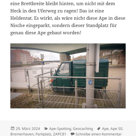
eine Brettbreite bleibt hinten, um nicht mit dem
Heck in den Uferweg zu ragen! Das ist eine
Heldentat. Es wirkt, als wäre nicht diese Ape in diese
Nische eingeparkt, sondern dieser Standplatz für
genau diese Ape gebaut worden!
Veröffentlicht
Kategorien
Schlagwörter
29. März 2024
Ape-Spotting
,
Geocaching
Ape
,
Ape 50
,
am
zu Ein M
Bremerhaven
,
Parkplatz
,
ZAPC81
Schreibe einen Kommentar