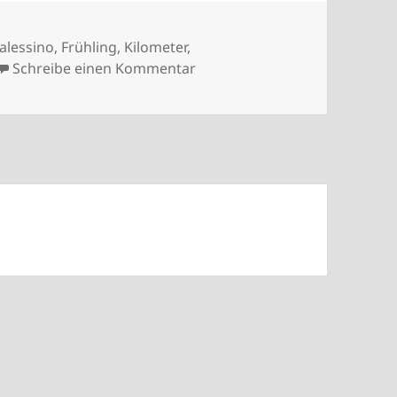
gwörter
alessino
,
Frühling
,
Kilometer
,
zu Feiner Sand
Schreibe einen Kommentar