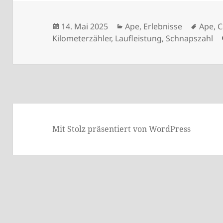
Veröffentlicht
Kategorien
Schla
14. Mai 2025
Ape
,
Erlebnisse
Ape
,
C
am
Kilometerzähler
,
Laufleistung
,
Schnapszahl
Mit Stolz präsentiert von WordPress