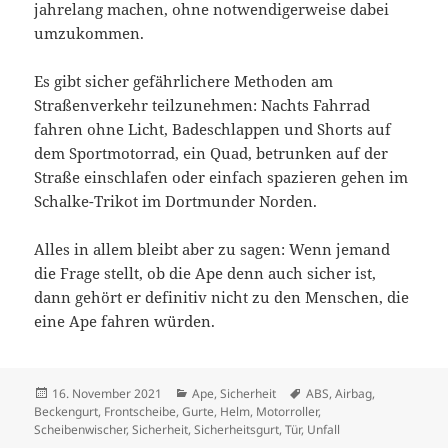
jahrelang machen, ohne notwendigerweise dabei
umzukommen.
Es gibt sicher gefährlichere Methoden am
Straßenverkehr teilzunehmen: Nachts Fahrrad
fahren ohne Licht, Badeschlappen und Shorts auf
dem Sportmotorrad, ein Quad, betrunken auf der
Straße einschlafen oder einfach spazieren gehen im
Schalke-Trikot im Dortmunder Norden.
Alles in allem bleibt aber zu sagen: Wenn jemand
die Frage stellt, ob die Ape denn auch sicher ist,
dann gehört er definitiv nicht zu den Menschen, die
eine Ape fahren würden.
Veröffentlicht
Kategorien
Schlagwörter
16. November 2021
Ape
,
Sicherheit
ABS
,
Airbag
,
am
Beckengurt
,
Frontscheibe
,
Gurte
,
Helm
,
Motorroller
,
Scheibenwischer
,
Sicherheit
,
Sicherheitsgurt
,
Tür
,
Unfall