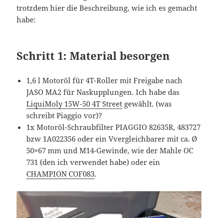
trotzdem hier die Beschreibung, wie ich es gemacht
habe:
Schritt 1: Material besorgen
1,6 l Motoröl für 4T-Roller mit Freigabe nach
JASO MA2 für Naskupplungen. Ich habe das
LiquiMoly 15W-50 4T Street
gewählt. (was
schreibt Piaggio vor)?
1x Motoröl-Schraubfilter PIAGGIO 82635R, 483727
bzw 1A022356 oder ein Vvergleichbarer mit ca. Ø
50×67 mm und M14-Gewinde, wie der Mahle OC
731 (den ich verwendet habe) oder ein
CHAMPION COF083
.