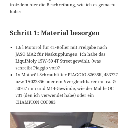
trotzdem hier die Beschreibung, wie ich es gemacht
habe:
Schritt 1: Material besorgen
1,6 l Motoröl für 4T-Roller mit Freigabe nach
JASO MA2 für Naskupplungen. Ich habe das
LiquiMoly 15W-50 4T Street
gewählt. (was
schreibt Piaggio vor)?
1x Motoröl-Schraubfilter PIAGGIO 82635R, 483727
bzw 1A022356 oder ein Vvergleichbarer mit ca. Ø
50×67 mm und M14-Gewinde, wie der Mahle OC
731 (den ich verwendet habe) oder ein
CHAMPION COF083
.