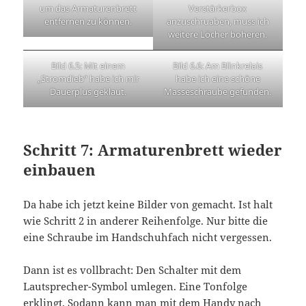
um das Armaturenbrett
Verstärkerbox
entfernen zu können.
anzuschruaben, muss ich
weitere Löcher boheren.
Bild 6.5: Mit einem
Bild 6.6: Am Blinkrelais
„Stromdieb“ habe ich mir
habe ich eine schöne
Dauerplus geklaut.
Masseschraube gefunden.
Schritt 7: Armaturenbrett wieder
einbauen
Da habe ich jetzt keine Bilder von gemacht. Ist halt
wie Schritt 2 in anderer Reihenfolge. Nur bitte die
eine Schraube im Handschuhfach nicht vergessen.
Dann ist es vollbracht: Den Schalter mit dem
Lautsprecher-Symbol umlegen. Eine Tonfolge
erklingt. Sodann kann man mit dem Handy nach