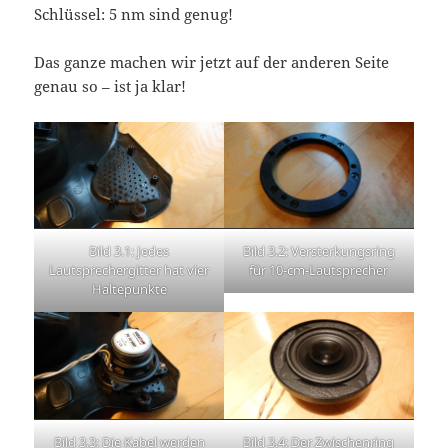
Schlüssel: 5 nm sind genug!
Das ganze machen wir jetzt auf der anderen Seite
genau so – ist ja klar!
Bild 3.1: Jedes
Bild 3.2: Versterkungsring
Lautsprechergitter hat vier
für 10-cm-Lautsprecher
Haltepunkte
Bild 3.3: Die Kabel werden
Bild 3.4: Der Zwischenring