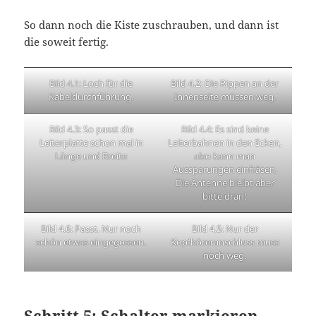
So dann noch die Kiste zuschrauben, und dann ist
die soweit fertig.
Bild 4.1: Loch für die
Bild 4.2: Die Rippen an der
Kabeldurchführung.
Innenseite müssen weg.
Bild 4.3: So passt die
Bild 4.4: Es sind keine
Leiterplatte schon mal in
Leiterbahnen in den Ecken,
Länge und Breite
also kann man
Aussparungen einfräsen.
Die Antenne bleibt aber
bitte dran!
Bild 4.6: Passt. Nur noch
Bild 4.5: Nur der
schön etwas eingegossen.
Kopfhöreranschluss muss
noch weg.
Schritt 5: Schalter markieren