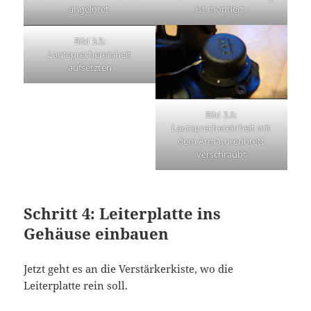
angelötet.
ist montiert.
Bild 3.5:
Lautsprechereinheit
aufsetzten
Bild 3.6:
Lautsprechereinheit mit
dem Armaturenbrett
verschraubt
Schritt 4: Leiterplatte ins
Gehäuse einbauen
Jetzt geht es an die Verstärkerkiste, wo die
Leiterplatte rein soll.