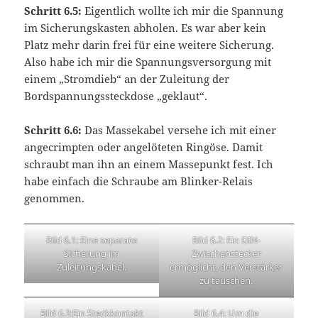
Schritt 6.5:
Eigentlich wollte ich mir die Spannung
im Sicherungskasten abholen. Es war aber kein
Platz mehr darin frei für eine weitere Sicherung.
Also habe ich mir die Spannungsversorgung mit
einem „Stromdieb“ an der Zuleitung der
Bordspannungssteckdose „geklaut“.
Schritt 6.6:
Das Massekabel versehe ich mit einer
angecrimpten oder angelöteten Ringöse. Damit
schraubt man ihn an einem Massepunkt fest. Ich
habe einfach die Schraube am Blinker-Relais
genommen.
Bild 6.1: Eine separate
Bild 6.2: Ein DIN-
Sicherung im
Zwischenstecker
Zuleitungskabel.
ermöglicht, den Verstärker
zu tauschen.
Bild 6.3:Ein Steckkontakt
Bild 6.4: Um die