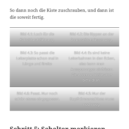
So dann noch die Kiste zuschrauben, und dann ist
die soweit fertig.
Bild 4.1: Loch für die
Bild 4.2: Die Rippen an der
Kabeldurchführung.
Innenseite müssen weg.
Bild 4.3: So passt die
Bild 4.4: Es sind keine
Leiterplatte schon mal in
Leiterbahnen in den Ecken,
Länge und Breite
also kann man
Aussparungen einfräsen.
Die Antenne bleibt aber
bitte dran!
Bild 4.6: Passt. Nur noch
Bild 4.5: Nur der
schön etwas eingegossen.
Kopfhöreranschluss muss
noch weg.
Schritt 5: Schalter markieren