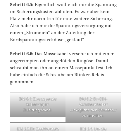
Schritt 6.5:
Eigentlich wollte ich mir die Spannung
im Sicherungskasten abholen. Es war aber kein
Platz mehr darin frei für eine weitere Sicherung.
Also habe ich mir die Spannungsversorgung mit
einem „Stromdieb“ an der Zuleitung der
Bordspannungssteckdose „geklaut“.
Schritt 6.6:
Das Massekabel versehe ich mit einer
angecrimpten oder angelöteten Ringöse. Damit
schraubt man ihn an einem Massepunkt fest. Ich
habe einfach die Schraube am Blinker-Relais
genommen.
Bild 6.1: Eine separate
Bild 6.2: Ein DIN-
Sicherung im
Zwischenstecker
Zuleitungskabel.
ermöglicht, den Verstärker
zu tauschen.
Bild 6.3:Ein Steckkontakt
Bild 6.4: Um die