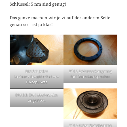
Schlüssel: 5 nm sind genug!
Das ganze machen wir jetzt auf der anderen Seite
genau so – ist ja klar!
Bild 3.1: Jedes
Bild 3.2: Versterkungsring
Lautsprechergitter hat vier
für 10-cm-Lautsprecher
Haltepunkte
Bild 3.3: Die Kabel werden
angelötet.
Bild 3.4: Der Zwischenring