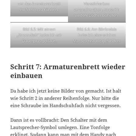
um das Armaturenbrett
Verstärkerbox
entfernen zu können.
anzuschruaben, muss ich
weitere Löcher boheren.
Bild 6.5: Mit einem
Bild 6.6: Am Blinkrelais
„Stromdieb“ habe ich mir
habe ich eine schöne
Dauerplus geklaut.
Masseschraube gefunden.
Schritt 7: Armaturenbrett wieder
einbauen
Da habe ich jetzt keine Bilder von gemacht. Ist halt
wie Schritt 2 in anderer Reihenfolge. Nur bitte die
eine Schraube im Handschuhfach nicht vergessen.
Dann ist es vollbracht: Den Schalter mit dem
Lautsprecher-Symbol umlegen. Eine Tonfolge
erklingt. Sodann kann man mit dem Handy nach