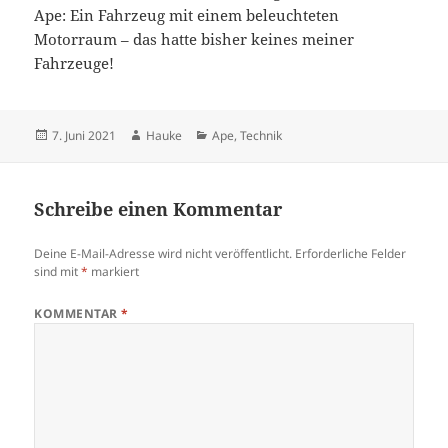
Ape: Ein Fahrzeug mit einem beleuchteten
Motorraum – das hatte bisher keines meiner
Fahrzeuge!
Veröffentlicht
Autor
Kategorien
7. Juni 2021
Hauke
Ape
,
Technik
am
Schreibe einen Kommentar
Deine E-Mail-Adresse wird nicht veröffentlicht.
Erforderliche Felder
sind mit
*
markiert
KOMMENTAR
*